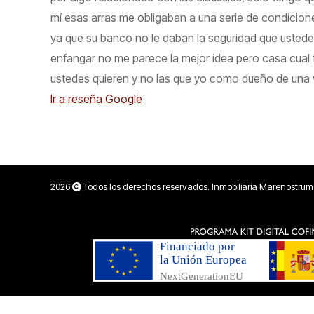
mí esas arras me obligaban a una serie de condicion
ya que su banco no le daban la seguridad que ustedes
enfangar no me parece la mejor idea pero casa cual t
ustedes quieren y no las que yo como dueño de una vi
Ir a reseña Google
2026
Todos los derechos reservados. Inmobiliaria Marenostrum 