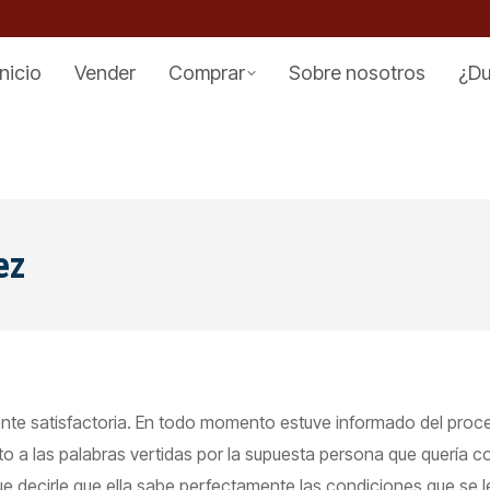
Inicio
Vender
Comprar
Sobre nosotros
¿D
ez
ente satisfactoria. En todo momento estuve informado del proce
to a las palabras vertidas por la supuesta persona que quería c
e decirle que ella sabe perfectamente las condiciones que se le