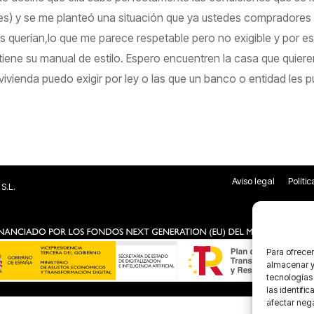
es) y se me planteó una situación que ya ustedes compradores 
 querían,lo que me parece respetable pero no exigible y por eso
iene su manual de estilo. Espero encuentren la casa que quiere
vienda puedo exigir por ley o las que un banco o entidad les pu
Aviso legal
Políti
S.L.
Para ofrecer
almacenar y/
tecnologías
las identifi
afectar nega