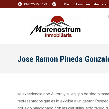
+34 626 75 57 99
info@inmobiliariamarenostrum.com
Jose Ramon Pineda Gonzal
Mi experiencia con Aurora y su equipo ha sido altam
representados que es lo exigible a un gestor. Respec
por algo relacionado con las clausulas, solo tengo qu