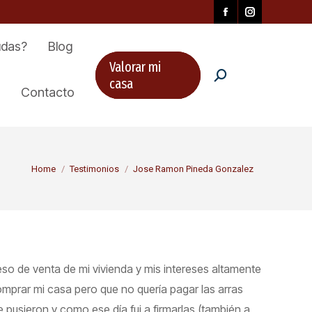
udas?
Blog
Valorar mi
Search:
Buscar
casa
Contacto
You are here:
Home
Testimonios
Jose Ramon Pineda Gonzalez
so de venta de mi vivienda y mis intereses altamente
omprar mi casa pero que no quería pagar las arras
 pusieron y como ese día fui a firmarlas (también a