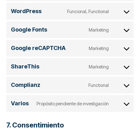
join.chat
to
WordPress
Funcional, Functional
service
Consent
woocommerc
to
Google Fonts
Marketing
service
Consent
wordpress
to
Google reCAPTCHA
Marketing
service
Consent
google-
to
ShareThis
Marketing
fonts
service
Consent
google-
to
Complianz
Functional
recaptcha
service
Consent
sharethis
to
Varios
Propósito pendiente de investigación
service
Consent
complianz
to
7. Consentimiento
service
varios