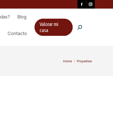
udas?
Blog
Valorar mi
Search:
Buscar
casa
Contacto
You are here:
Home
Properties