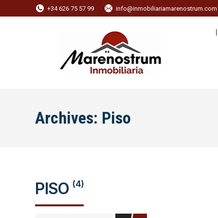
+34 626 75 57 99
info@inmobiliariamarenostrum.com
Archives:
Piso
(4)
PISO