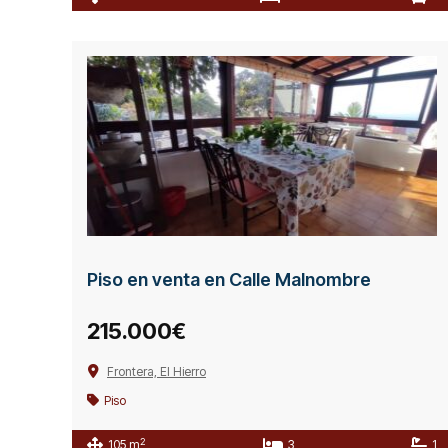
Piso en venta en Calle Malnombre
215.000€
Frontera, El Hierro
Piso
2
105 m
3
1