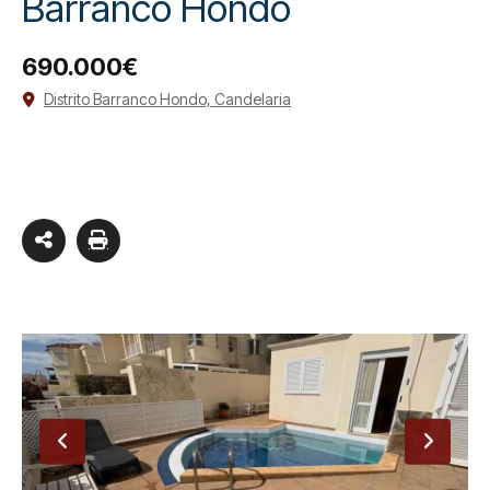
Barranco Hondo
690.000€
Distrito Barranco Hondo, Candelaria
2
2657
273 m
4
Property ID
Size
Bedrooms
3
Bathrooms