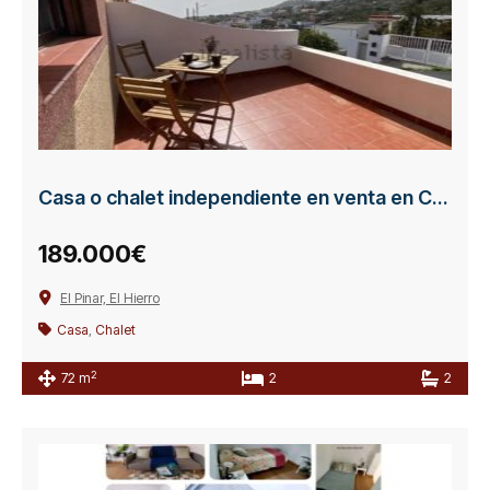
Casa o chalet independiente en venta en Calle la Pasada
189.000€
El Pinar, El Hierro
Casa
,
Chalet
2
72 m
2
2