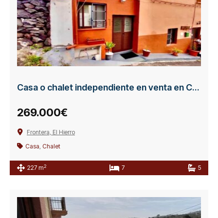
Casa o chalet independiente en venta en Calle Valentina Hernández
269.000€
Frontera, El Hierro
Casa
,
Chalet
2
227 m
7
5