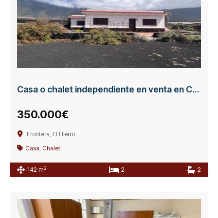
Casa o chalet independiente en venta en Calle el Matorral
350.000€
Frontera, El Hierro
Casa
,
Chalet
2
142 m
2
2