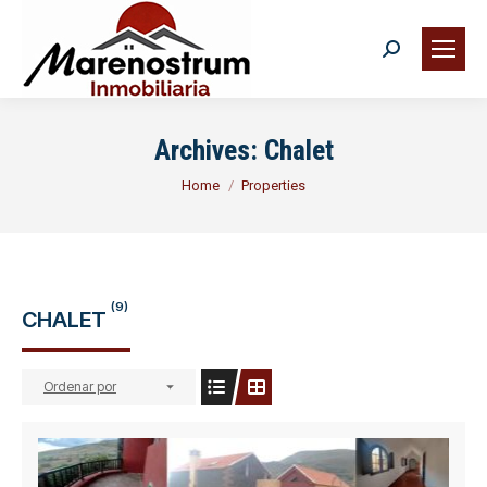
Search:
Buscar
Archives:
Chalet
You are here:
Home
Properties
(9)
CHALET
Ordenar por