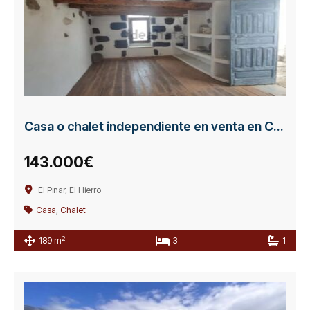
Casa o chalet independiente en venta en Calle el Chamorro
143.000€
El Pinar, El Hierro
Casa
,
Chalet
2
189 m
3
1