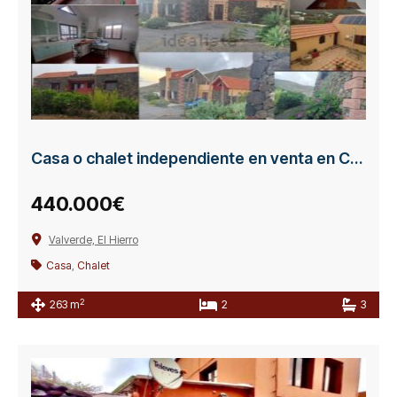
Casa o chalet independiente en venta en Calle General Echedo
440.000€
Valverde, El Hierro
Casa
,
Chalet
2
263 m
2
3