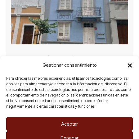
Casa o chalet independiente en venta en Toscal
Gestionar consentimiento
525.000€
Para ofrecer las mejores experiencias, utilizamos tecnologías como las
cookies para almacenar y/o acceder a la información del dispositivo. El
Centro-Ifara, Santa Cruz de Tenerife
consentimiento de estas tecnologías nos permitirá procesar datos como
el comportamiento de navegación o las identificaciones únicas en este
Casa
,
Chalet
sitio. No consentir o retirar el consentimiento, puede afectar
negativamente a ciertas características y funciones.
2
137 m
6
2
Aceptar
Denegar